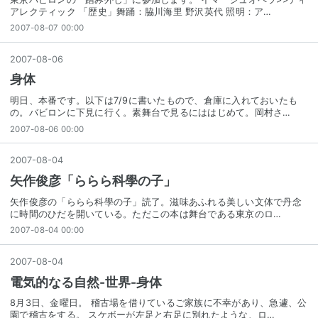
アレクティック 「歴史」舞踊：脇川海里 野沢英代 照明：ア…
2007-08-07 00:00
2007
-
08
-
06
身体
明日、本番です。以下は7/9に書いたもので、倉庫に入れておいたも
の。バビロンに下見に行く。素舞台で見るにははじめて。岡村さ…
2007-08-06 00:00
2007
-
08
-
04
矢作俊彦「ららら科學の子」
矢作俊彦の「ららら科學の子」読了。滋味あふれる美しい文体で丹念
に時間のひだを開いている。ただこの本は舞台である東京のロ…
2007-08-04 00:00
2007
-
08
-
04
電気的なる自然-世界-身体
8月3日、金曜日。 稽古場を借りているご家族に不幸があり、急遽、公
園で稽古をする。 スケボーが左足と右足に別れたような、ロ…