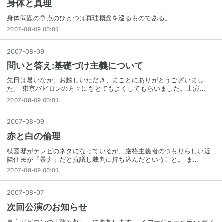
身体と真理
身体問題の争点のひとつは真理概念を巡るものである。
2007-08-09 00:00
2007
-
08
-
09
問いと答え:基礎づけ主義について
先日は暑いなか、お越しいただき、まことにありがとうございまし
た。 東京バビロンの方々にもとてもよくしてもらいました。上演…
2007-08-09 00:00
2007
-
08
-
09
赤と白の倫理
楳図邸がテレビのネタになっているが、厳格主義者のつもりらしい近
隣住民が「暴力」だと抗議し裁判に持ち込んだということ。 ま…
2007-08-09 00:00
2007
-
08
-
07
次回公演のお知らせ
東京バビロンの「踏み外し」に参加します。 イマージュオペラ>>ディ